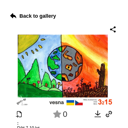
Back to gallery
0
:
Děti 7-10 let