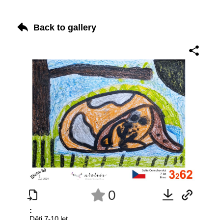
Back to gallery
0
:
Děti 7-10 let