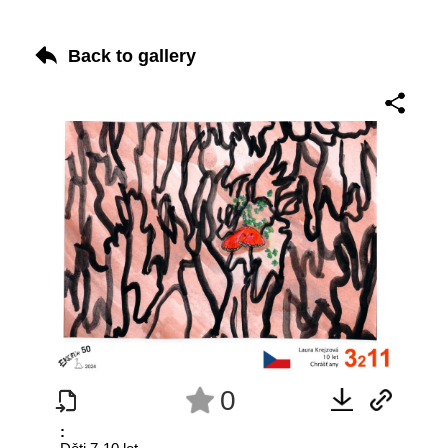
Back to gallery
0
: