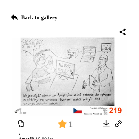
Back to gallery
1
:
Amatéři 16-99 let